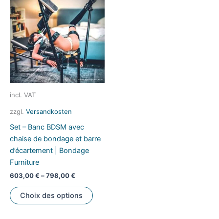
options
Les
peuvent
option
être
peuve
choisies
être
sur
choisi
la
sur
page
la
du
page
incl. VAT
produit
du
zzgl.
Versandkosten
produi
Set – Banc BDSM avec
chaise de bondage et barre
d’écartement | Bondage
Furniture
603,00
€
–
798,00
€
Ce
Choix des options
produit
a