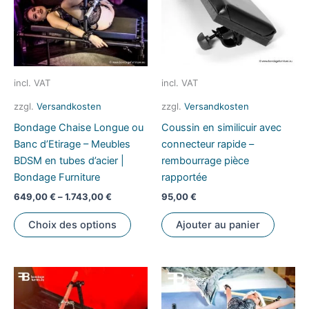
être
être
choisies
choisi
sur
sur
la
la
page
page
incl. VAT
incl. VAT
du
du
zzgl.
Versandkosten
zzgl.
Versandkosten
produit
produi
Bondage Chaise Longue ou
Coussin en similicuir avec
Banc d’Etirage – Meubles
connecteur rapide –
BDSM en tubes d’acier |
rembourrage pièce
Bondage Furniture
rapportée
649,00
€
–
1.743,00
€
95,00
€
Ce
Choix des options
Ajouter au panier
produit
a
plusieurs
variations.
Les