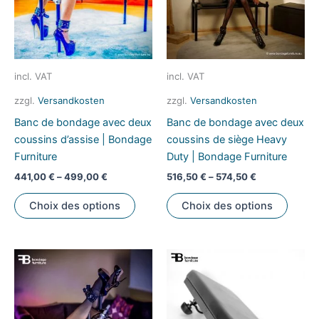
incl. VAT
incl. VAT
zzgl.
Versandkosten
zzgl.
Versandkosten
Banc de bondage avec deux
Banc de bondage avec deux
coussins d’assise | Bondage
coussins de siège Heavy
Furniture
Duty | Bondage Furniture
441,00
€
–
499,00
€
516,50
€
–
574,50
€
Ce
Ce
Choix des options
Choix des options
produit
produi
a
a
plusieurs
plusie
variations.
variati
Les
Les
options
option
peuvent
peuve