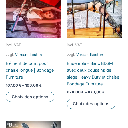
options
peuvent
être
choisies
sur
la
page
incl. VAT
incl. VAT
du
zzgl.
Versandkosten
zzgl.
Versandkosten
produit
Elément de pont pour
Ensemble – Banc BDSM
chaise longue | Bondage
avec deux coussins de
Furniture
siège Heavy Duty et chaise |
Bondage Furniture
167,00
€
–
193,00
€
678,00
€
–
873,00
€
Ce
Choix des options
produit
Ce
Choix des options
a
produi
plusieurs
a
variations.
plusie
Les
variati