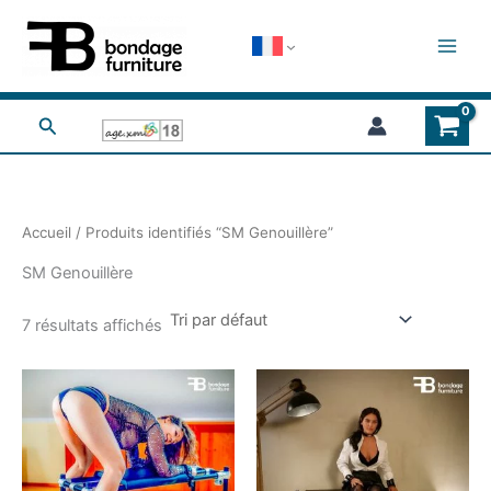
Aller
au
contenu
Rechercher
Accueil
/ Produits identifiés “SM Genouillère”
SM Genouillère
7 résultats affichés