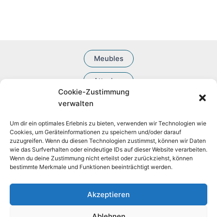
s
u
r
t
d
i
o
s
u
t
d
i
u
t
i
s
t
Meubles
s
Attaches
Cookie-Zustimmung
Accessoires BDSM
verwalten
Um dir ein optimales Erlebnis zu bieten, verwenden wir Technologien wie
Cookies, um Geräteinformationen zu speichern und/oder darauf
zuzugreifen. Wenn du diesen Technologien zustimmst, können wir Daten
wie das Surfverhalten oder eindeutige IDs auf dieser Website verarbeiten.
Wenn du deine Zustimmung nicht erteilst oder zurückziehst, können
bestimmte Merkmale und Funktionen beeinträchtigt werden.
Akzeptieren
Révocation
Ablehnen