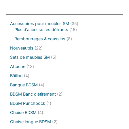
3
Accessoires pour meubles SM
35
1
5
Plus d'accessoires délirants
15
5
p
8
Rembourrages & coussins
8
p
r
p
r
o
2
Nouveautés
22
r
o
d
2
o
5
Sets de meubles SM
5
d
u
p
d
p
u
i
r
1
Attache
12
u
r
i
t
o
2
i
o
4
Bâillon
4
t
s
d
p
t
d
p
s
u
r
4
Banque BDSM
4
s
u
r
i
o
p
i
o
2
BDSM Banc d'étirement
2
t
d
r
t
d
p
s
u
o
1
BDSM Punchbock
1
s
u
r
i
d
p
i
o
4
Chaise BDSM
4
t
u
r
t
d
p
s
i
o
2
Chaise longue BDSM
2
s
u
r
t
d
p