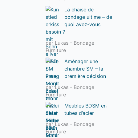
La chaise de
bondage ultime – de
quoi avez-vous
besoin ?
par Lukas - Bondage
Furniture
Aménager une
chambre SM – la
première décision
par Lukas - Bondage
Furniture
Meubles BDSM en
tubes d’acier
par Lukas - Bondage
Furniture