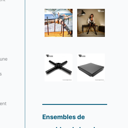
cune
s
ent
Ensembles de