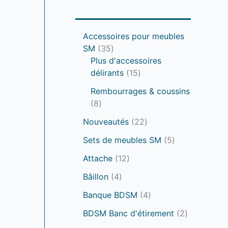
Accessoires pour meubles
3
SM
35
5
Plus d'accessoires
p
1
délirants
15
r
5
Rembourrages & coussins
o
p
8
8
d
r
p
u
o
2
Nouveautés
22
r
i
d
2
o
5
Sets de meubles SM
5
t
u
p
d
p
s
1
i
r
Attache
12
u
r
2
t
o
i
4
o
Bâillon
4
p
s
d
t
p
d
r
u
4
Banque BDSM
4
s
r
u
o
i
p
o
i
2
BDSM Banc d'étirement
2
d
t
r
d
t
p