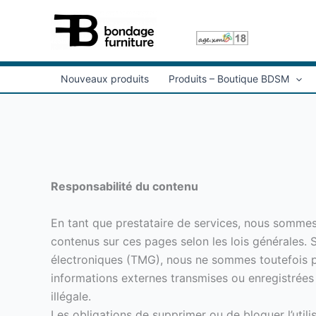
Aller
au
contenu
Nouveaux produits
Produits – Boutique BDSM
Responsabilité du contenu
En tant que prestataire de services, nous somme
contenus sur ces pages selon les lois générales. S
électroniques (TMG), nous ne sommes toutefois pas
informations externes transmises ou enregistrées
illégale.
Les obligations de supprimer ou de bloquer l’util