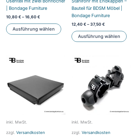
Ösenteil mit zwei Bohrlöcher
Stahlrohr mit Endkappen –
| Bondage Furniture
Bauteil für BDSM Möbel |
Bondage Furniture
10,80
€
–
16,60
€
12,40
€
–
37,50
€
Dieses
Ausführung wählen
Produkt
Dies
Ausführung wählen
weist
Prod
mehrere
weis
Varianten
mehr
auf.
Vari
Die
auf.
Optionen
Die
können
Opti
auf
könn
der
auf
Produktseite
der
gewählt
Prod
werden
gewä
inkl. MwSt.
inkl. MwSt.
werd
zzgl.
Versandkosten
zzgl.
Versandkosten