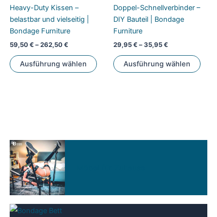
Heavy-Duty Kissen –
Doppel-Schnellverbinder –
belastbar und vielseitig |
DIY Bauteil | Bondage
Bondage Furniture
Furniture
59,50
€
–
262,50
€
29,95
€
–
35,95
€
Dieses
Dies
Ausführung wählen
Ausführung wählen
Produkt
Prod
weist
weis
mehrere
mehr
Varianten
Vari
auf.
auf.
Die
Die
Optionen
Opti
können
könn
auf
auf
Möbel für Zuhause
der
der
Produktseite
Prod
gewählt
gewä
werden
werd