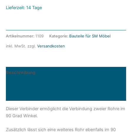
Lieferzeit: 14 Tage
Artikelnummer:
1109
Kategorie:
Bauteile für SM Möbel
inkl. MwSt.
zzgl.
Versandkosten
Beschreibung
Zusätzliche Informationen
Produktsicherheit
Dieser Verbinder ermöglicht die Verbindung zweier Rohre im
90 Grad Winkel.
Zusätzlich lässt sich eine weiteres Rohr ebenfalls im 90