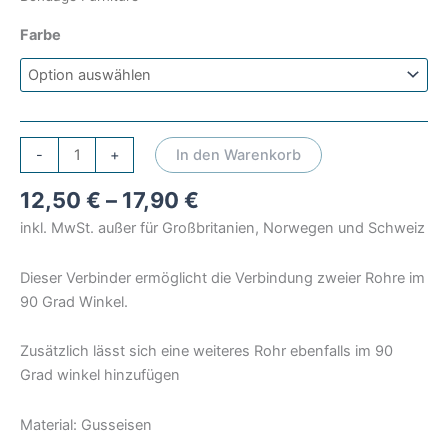
Farbe
Verbinder
-
+
In den Warenkorb
90
12,50
€
–
17,90
€
Grad
Kreuzung
inkl. MwSt. außer für Großbritanien, Norwegen und Schweiz
|
Bondage
Dieser Verbinder ermöglicht die Verbindung zweier Rohre im
Furniture
90 Grad Winkel.
Menge
Zusätzlich lässt sich eine weiteres Rohr ebenfalls im 90
Grad winkel hinzufügen
Material: Gusseisen