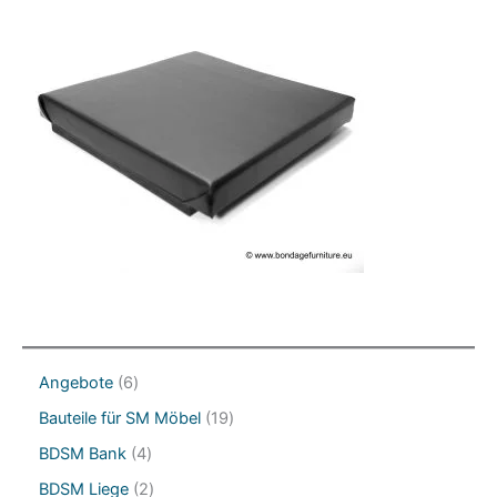
6
Angebote
6
P
1
Bauteile für SM Möbel
19
r
9
o
4
BDSM Bank
4
P
d
P
r
2
BDSM Liege
2