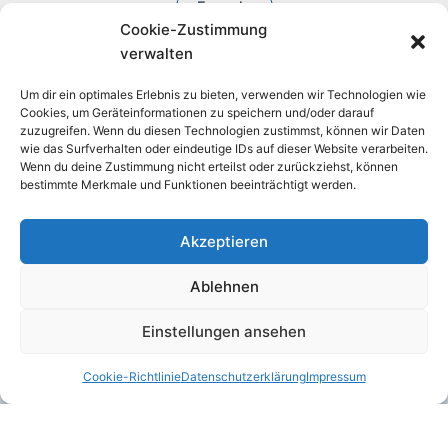
Fesseln
Cookie-Zustimmung
BDSM Zubehör
verwalten
Um dir ein optimales Erlebnis zu bieten, verwenden wir Technologien wie
Cookies, um Geräteinformationen zu speichern und/oder darauf
zuzugreifen. Wenn du diesen Technologien zustimmst, können wir Daten
wie das Surfverhalten oder eindeutige IDs auf dieser Website verarbeiten.
Wenn du deine Zustimmung nicht erteilst oder zurückziehst, können
bestimmte Merkmale und Funktionen beeinträchtigt werden.
Akzeptieren
Widerruf
Ablehnen
Copyright © 2026 SM Möbel von Bondage Furniture
Einstellungen ansehen
Cookie-Richtlinie
Datenschutzerklärung
Impressum
English
(
Englisch
)
Français
(
Französisch
)