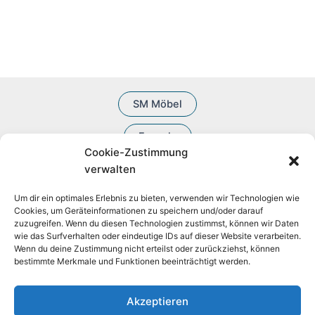
e
k
r
e
d
o
t
o
u
d
e
d
k
u
u
t
k
k
e
t
t
e
e
SM Möbel
Fesseln
Cookie-Zustimmung
BDSM Zubehör
verwalten
Um dir ein optimales Erlebnis zu bieten, verwenden wir Technologien wie
Cookies, um Geräteinformationen zu speichern und/oder darauf
zuzugreifen. Wenn du diesen Technologien zustimmst, können wir Daten
wie das Surfverhalten oder eindeutige IDs auf dieser Website verarbeiten.
Wenn du deine Zustimmung nicht erteilst oder zurückziehst, können
bestimmte Merkmale und Funktionen beeinträchtigt werden.
Akzeptieren
Widerruf