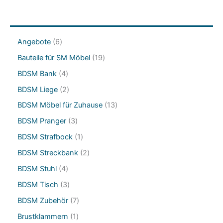
6
Angebote
6
P
1
Bauteile für SM Möbel
19
r
9
o
4
BDSM Bank
4
P
d
P
r
2
BDSM Liege
2
u
r
o
P
k
o
1
BDSM Möbel für Zuhause
13
d
r
t
d
3
u
o
3
BDSM Pranger
3
e
u
P
k
d
P
k
r
1
BDSM Strafbock
1
t
u
r
t
o
P
e
k
o
2
BDSM Streckbank
2
e
d
r
t
d
P
u
o
4
BDSM Stuhl
4
e
u
r
k
d
P
k
o
3
BDSM Tisch
3
t
u
r
t
d
P
e
k
o
7
BDSM Zubehör
7
e
u
r
t
d
P
k
o
1
Brustklammern
1
u
r