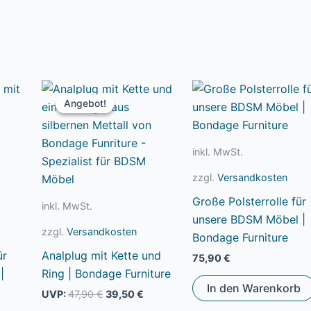
Angebot!
Angebot!
inkl. MwSt.
zzgl.
Versandkosten
Große Polsterrolle für
inkl. MwSt.
unsere BDSM Möbel |
zzgl.
Versandkosten
Bondage Furniture
ür
Analplug mit Kette und
75,90
€
|
Ring | Bondage Furniture
In den Warenkorb
Ursprünglicher
Aktueller
UVP:
47,90
€
39,50
€
Preis
Preis