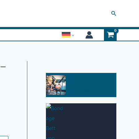
Suchen
 –
Möbel für
Zuhause