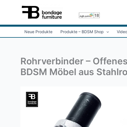
Zum
Inhalt
springen
Neue Produkte
Produkte – BDSM Shop
Vide
Rohrverbinder – Offenes
BDSM Möbel aus Stahlro