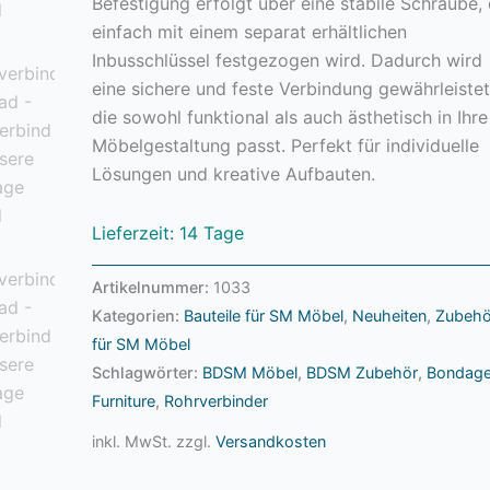
Befestigung erfolgt über eine stabile Schraube, 
Furniture
einfach mit einem separat erhältlichen
Menge
Inbusschlüssel festgezogen wird. Dadurch wird
eine sichere und feste Verbindung gewährleistet
die sowohl funktional als auch ästhetisch in Ihre
Möbelgestaltung passt. Perfekt für individuelle
Lösungen und kreative Aufbauten.
Lieferzeit: 14 Tage
Artikelnummer:
1033
Kategorien:
Bauteile für SM Möbel
,
Neuheiten
,
Zubehö
für SM Möbel
Schlagwörter:
BDSM Möbel
,
BDSM Zubehör
,
Bondag
Furniture
,
Rohrverbinder
inkl. MwSt.
zzgl.
Versandkosten