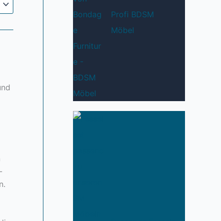
Profi BDSM
Möbel
und
n
-
n.