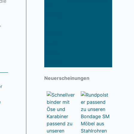
Passende Fesseln
die
,
Neuerscheinungen
r
e