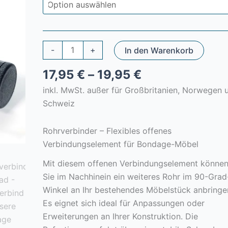
Rohrverbinder
-
+
In den Warenkorb
-
17,95
€
–
19,95
€
Offenes
Verbindungsstück
inkl. MwSt. außer für Großbritanien, Norwegen 
-
Schweiz
2
Stück
Rohrverbinder – Flexibles offenes
-
Verbindungselement für Bondage-Möbel
BDSM
Mit diesem offenen Verbindungselement könne
Möbel
Sie im Nachhinein ein weiteres Rohr im 90-Grad
aus
Winkel an Ihr bestehendes Möbelstück anbringe
Stahlrohren
Es eignet sich ideal für Anpassungen oder
|
Erweiterungen an Ihrer Konstruktion. Die
Bondage