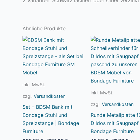
2 Varianten: Schwarz lackiert oder silber verzinkt
Ähnliche Produkte
inkl. MwSt.
inkl. MwSt.
zzgl.
Versandkosten
zzgl.
Versandkosten
Set – BDSM Bank mit
Bondage Stuhl und
Runde Metallplatte f
Spreizstange | Bondage
Dildos mit Saugnapf 
Furniture
Bondage Furniture