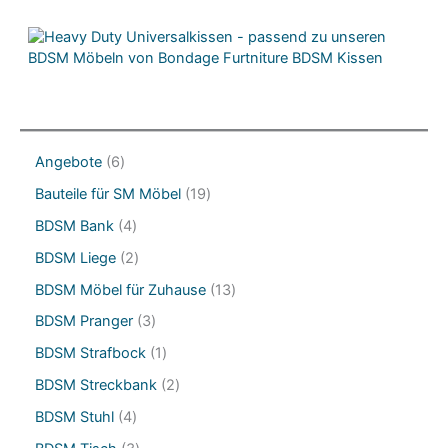
6
Angebote
6
P
1
Bauteile für SM Möbel
19
r
9
o
4
BDSM Bank
4
P
d
P
r
2
BDSM Liege
2
u
r
o
P
k
o
1
BDSM Möbel für Zuhause
13
d
r
t
d
3
u
o
3
BDSM Pranger
3
e
u
P
k
d
P
k
r
1
BDSM Strafbock
1
t
u
r
t
o
P
e
k
o
2
BDSM Streckbank
2
e
d
r
t
d
P
u
o
4
BDSM Stuhl
4
e
u
r
k
d
P
k
o