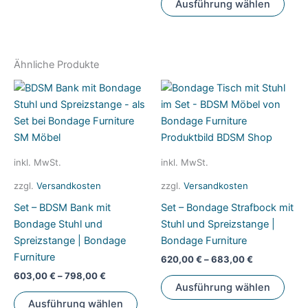
Ausführung wählen
Die
Prod
Optionen
weis
können
mehr
auf
Vari
Ähnliche Produkte
der
auf.
Produktseite
Die
gewählt
Opti
werden
könn
auf
der
inkl. MwSt.
inkl. MwSt.
Prod
zzgl.
Versandkosten
zzgl.
Versandkosten
gewä
Set – BDSM Bank mit
Set – Bondage Strafbock mit
werd
Bondage Stuhl und
Stuhl und Spreizstange |
Spreizstange | Bondage
Bondage Furniture
Furniture
620,00
€
–
683,00
€
603,00
€
–
798,00
€
Dies
Ausführung wählen
Dieses
Prod
Ausführung wählen