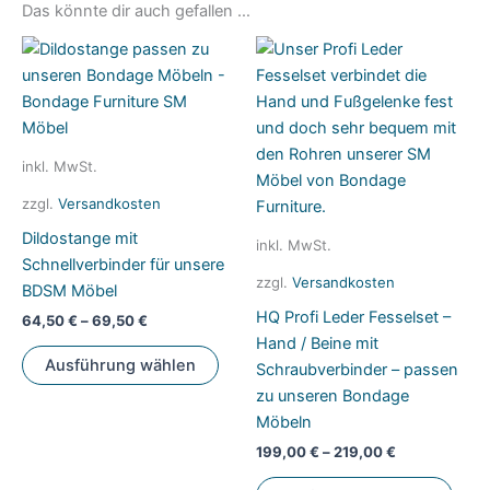
Das könnte dir auch gefallen …
inkl. MwSt.
zzgl.
Versandkosten
Dildostange mit
inkl. MwSt.
Schnellverbinder für unsere
zzgl.
Versandkosten
BDSM Möbel
HQ Profi Leder Fesselset –
64,50
€
–
69,50
€
Hand / Beine mit
Dieses
Ausführung wählen
Schraubverbinder – passen
Produkt
zu unseren Bondage
weist
Möbeln
mehrere
199,00
€
–
219,00
€
Varianten
auf.
Dies