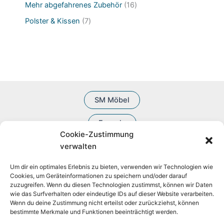
t
d
5
1
Mehr abgefahrenes Zubehör
16
u
o
e
u
P
6
k
d
7
Polster & Kissen
7
k
r
P
t
u
P
t
o
r
e
k
r
e
d
o
t
o
u
d
e
d
k
u
u
t
k
k
e
t
t
e
SM Möbel
e
Fesseln
Cookie-Zustimmung
BDSM Zubehör
verwalten
Um dir ein optimales Erlebnis zu bieten, verwenden wir Technologien wie
Cookies, um Geräteinformationen zu speichern und/oder darauf
zuzugreifen. Wenn du diesen Technologien zustimmst, können wir Daten
wie das Surfverhalten oder eindeutige IDs auf dieser Website verarbeiten.
Wenn du deine Zustimmung nicht erteilst oder zurückziehst, können
bestimmte Merkmale und Funktionen beeinträchtigt werden.