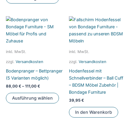
Produkt
weis
weist
mehr
mehrere
Vari
Varianten
auf.
auf.
Die
Die
Opti
Optionen
könn
können
auf
inkl. MwSt.
inkl. MwSt.
auf
der
zzgl.
Versandkosten
zzgl.
Versandkosten
der
Prod
Bodenpranger – Bettpranger
Hodenfessel mit
Produktseite
gewä
(5 Varianten möglich)
Schnellverbinder – Ball Cuff
gewählt
werd
– BDSM Möbel Zubehör |
werden
88,00
€
–
111,00
€
Bondage Furniture
Dieses
Ausführung wählen
39,95
€
Produkt
weist
In den Warenkorb
mehrere
Varianten
auf.